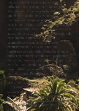
mismas datos de carácter personal y no se
utilizarán para la recogida de los mismos.
Mediante el uso de cookies también es posible
que el servidor donde se encuentra la web
reconozca el navegador utilizado por el
usuario con la finalidad de que la navegación
sea más sencilla, permitiendo, por ejemplo, el
acceso de los usuarios que se hayan registrado
previamente a las áreas, servicios,
promociones o concursos reservados
exclusivamente a ellos sin tener que
registrarse en cada visita. También se pueden
utilizar para medir la audiencia, parámetros
de tráfico, controlar el progreso y número de
entradas, etc., siendo en estos casos cookies
prescindibles técnicamente, pero beneficiosas
para el usuario. Este sitio web no instalará
cookies prescindibles sin el consentimiento
previo del usuario.
El usuario tiene la posibilidad de configurar
su navegador para ser alertado de la recepción
de cookies y para impedir su instalación en su
equipo. Por favor, consulte las instrucciones
de su navegador para ampliar esta
información.