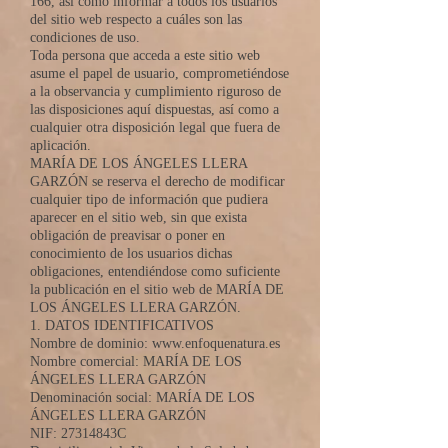
166, así como informar a todos los usuarios
del sitio web respecto a cuáles son las
condiciones de uso.
Toda persona que acceda a este sitio web
asume el papel de usuario, comprometiéndose
a la observancia y cumplimiento riguroso de
las disposiciones aquí dispuestas, así como a
cualquier otra disposición legal que fuera de
aplicación.
MARÍA DE LOS ÁNGELES LLERA
GARZÓN se reserva el derecho de modificar
cualquier tipo de información que pudiera
aparecer en el sitio web, sin que exista
obligación de preavisar o poner en
conocimiento de los usuarios dichas
obligaciones, entendiéndose como suficiente
la publicación en el sitio web de MARÍA DE
LOS ÁNGELES LLERA GARZÓN.
1. DATOS IDENTIFICATIVOS
Nombre de dominio:
www.enfoquenatura.es
Nombre comercial: MARÍA DE LOS
ÁNGELES LLERA GARZÓN
Denominación social: MARÍA DE LOS
ÁNGELES LLERA GARZÓN
NIF: 27314843C