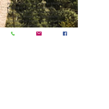
pone a disposición de todos los usuarios,
autoridades y fuerzas de seguridad,
colaborando de forma activa en la retirada o,
en su caso, bloqueo de todos aquellos
contenidos que puedan afectar o contravenir
la legislación nacional o internacional, los
derechos de terceros o la moral y el orden
público. En caso de que el usuario considere
que existe en el sitio web algún contenido que
pudiera ser susceptible de esta clasificación,
se ruega lo notifique de forma inmediata al
administrador del sitio web.
Este sitio web se ha revisado y probado para
que funcione correctamente. En principio,
puede garantizarse el correcto funcionamiento
los 365 días del año, 24 horas al día. Sin
embargo, el RESPONSABLE no descarta la
posibilidad de que existan ciertos errores de
programación, o que acontezcan causas de
fuerza mayor, catástrofes naturales, huelgas o
circunstancias semejantes que hagan
imposible el acceso a la página web.
Direcciones IP
Los servidores del sitio web podrán detectar
de manera automática la dirección IP y el