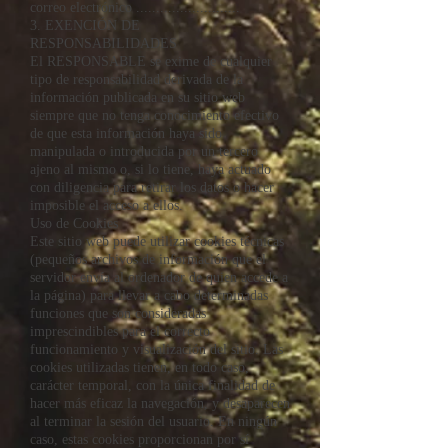
correo electrónico ..........................
3. EXENCIÓN DE
RESPONSABILIDADES
El RESPONSABLE se exime de cualquier
tipo de responsabilidad derivada de la
información publicada en su sitio web
siempre que no tenga conocimiento efectivo
de que esta información haya sido
manipulada o introducida por un tercero
ajeno al mismo o, si lo tiene, haya actuado
con diligencia para retirar los datos o hacer
imposible el acceso a ellos.
Uso de Cookies
Este sitio web puede utilizar cookies técnicas
(pequeños archivos de información que el
servidor envía al ordenador de quien accede a
la página) para llevar a cabo determinadas
funciones que son consideradas
imprescindibles para el correcto
funcionamiento y visualización del sitio. Las
cookies utilizadas tienen, en todo caso,
carácter temporal, con la única finalidad de
hacer más eficaz la navegación, y desaparecen
al terminar la sesión del usuario. En ningún
caso, estas cookies proporcionan por sí