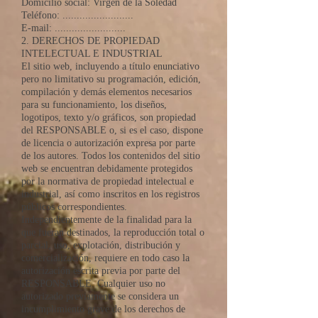
Domicilio social: Virgen de la Soledad
Teléfono: .........................
E-mail: .........................
2. DERECHOS DE PROPIEDAD
INTELECTUAL E INDUSTRIAL
El sitio web, incluyendo a título enunciativo
pero no limitativo su programación, edición,
compilación y demás elementos necesarios
para su funcionamiento, los diseños,
logotipos, texto y/o gráficos, son propiedad
del RESPONSABLE o, si es el caso, dispone
de licencia o autorización expresa por parte
de los autores. Todos los contenidos del sitio
web se encuentran debidamente protegidos
por la normativa de propiedad intelectual e
industrial, así como inscritos en los registros
públicos correspondientes.
Independientemente de la finalidad para la
que fueran destinados, la reproducción total o
parcial, uso, explotación, distribución y
comercialización, requiere en todo caso la
autorización escrita previa por parte del
RESPONSABLE. Cualquier uso no
autorizado previamente se considera un
incumplimiento grave de los derechos de