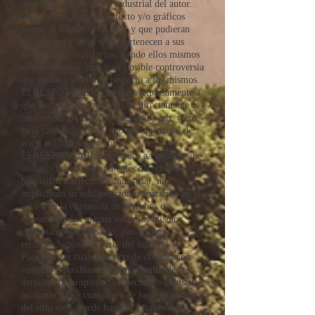
propiedad intelectual o industrial del autor.
Los diseños, logotipos, texto y/o gráficos
ajenos al RESPONSABLE y que pudieran
aparecer en el sitio web, pertenecen a sus
respectivos propietarios, siendo ellos mismos
responsables de cualquier posible controversia
que pudiera suscitarse respecto a los mismos.
El RESPONSABLE autoriza expresamente a
que terceros puedan redirigir directamente a
los contenidos concretos del sitio web, y en
todo caso redirigir al sitio web principal de
www.enfoquenatura.com
.
El RESPONSABLE reconoce a favor de sus
titulares los correspondientes derechos de
propiedad intelectual e industrial, no
implicando su sola mención o aparición en el
sitio web la existencia de derechos o
responsabilidad alguna sobre los mismos,
como tampoco respaldo, patrocinio o
recomendación por parte del mismo.
Para realizar cualquier tipo de observación
respecto a posibles incumplimientos de los
derechos de propiedad intelectual o industrial,
así como sobre cualquiera de los contenidos
del sitio web, puede hacerlo a través del