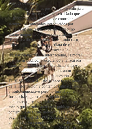
Política de enlaces
Desde el sitio web, es posible que se redirija a
contenidos de terceros sitios web. Dado que
el RESPONSABLE no puede controlar
siempre los contenidos introducidos por
terceros en sus respectivos sitios web, no
asume ningún tipo de responsabilidad
respecto a dichos contenidos. En todo caso,
procederá a la retirada inmediata de cualquier
contenido que pudiera contravenir la
legislación nacional o internacional, la moral
o el orden público, procediendo a la retirada
inmediata de la redirección a dicho sitio web,
poniendo en conocimiento de las autoridades
competentes el contenido en cuestión.
El RESPONSABLE no se hace responsable
de la información y contenidos almacenados,
a título enunciativo pero no limitativo, en
foros, chats, generadores de blogs,
comentarios, redes sociales o cualquier otro
medio que permita a terceros publicar
contenidos de forma independiente en la
página web del RESPONSABLE. Sin
embargo, y en cumplimiento de lo dispuesto
en los artículos 11 y 16 de la LSSICE, se