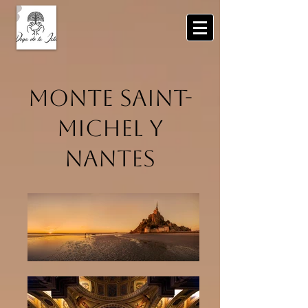
Monte Saint-
Michel y
Nantes