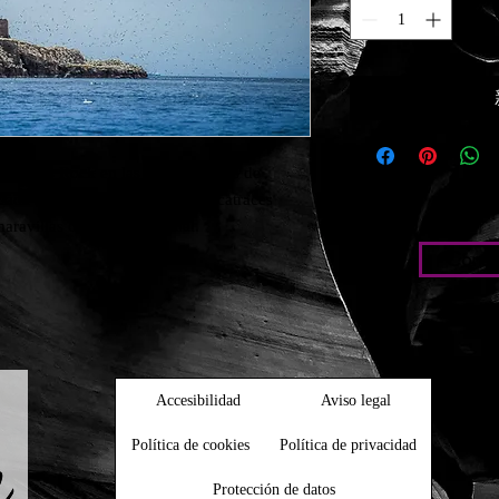
sa en Bass Rock en las proximidades de 
 cada año 100.000 parejas de Alcatraces 
 maravillas del Mundo animal.
Condic
Accesibilidad
Aviso legal
Política de cookies
Política de privacidad
Protección de datos