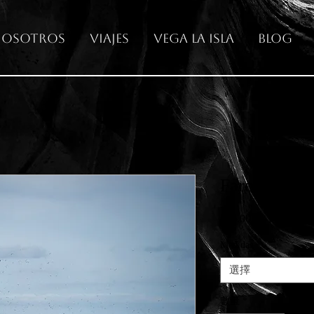
osotros
Viajes
Vega La Isla
Blog
Faro de Bas
€65.00
價
格
Medidas
*
選擇
數量
*