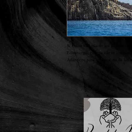
Si existe una isla de los pájaros e
Edimburgo, en esta isla se instalan
Atlánticos para anidar. Una de las