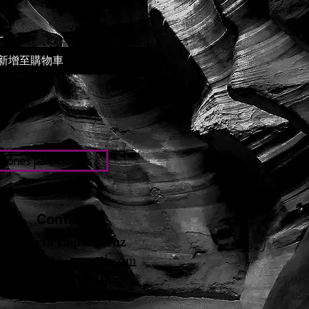
新增至購物車
iones particulares
Contacto
Roberto López Cruz
robertolc66@gmail.com
Tel: +34 699924185