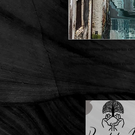
Miles de puentes atraviesan los cien
Venecia eterna.

Impresión digital HD+Latex (tintas 