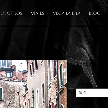
osotros
Viajes
Vega La Isla
Blog
Venecia y su
€65.00
價
格
tamaño
*
選擇
數量
*