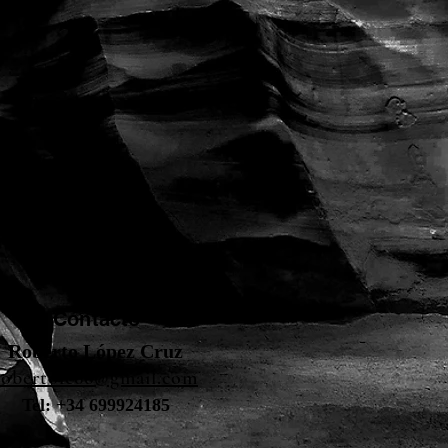
Contacto
Roberto López Cruz
robertolc66@gmail.com
Tel: +34 699924185