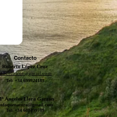
Contacto
Roberto López Cruz
robertolc66@gmail.com
Tel: +34 699924185
ª Ángeles Llera Garzón
enfoquenatura@gmail.com
Tel: +34 608499789