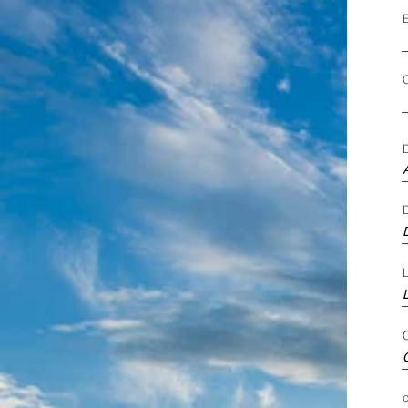
D
D
L