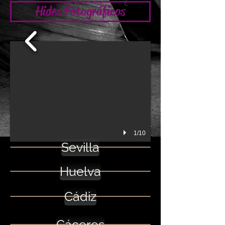
Hides Fotográficos
1/10
Sevilla
Huelva
Cádiz
Cáceres