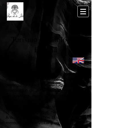
Turismo Ornitológico
España
España en un acoge un amplia
biodiversidad y es zona de paso para
millones de aves migratorias. Un entorno
privilegiado para la fotografía y la
observación de aves. Hemos seleccionado
los enclaves más representativos de la
geografía española, que conocemos bien
por tener el privilegio de vivir en Sevilla, en
el entorno del paque navional de Doña
Ana. Pero hay muchos otros lugares que
merecen la pena visitar y compartir...