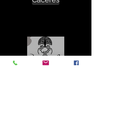
Contacto
Roberto López Cruz
robertolc66@gmail.com
Tel:
+34 699924185
Mª Ángeles Llera
Garzón
enfoquenatura@gmail.co
m
Tel:
+34