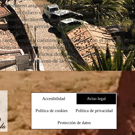
es un número asignado automáticamente a un ordenador cuando 
stra en un fichero de actividad del servidor que permite el po
mediciones únicamente estadísticas que permitan conocer el n
realizadas a los servidores web, el orden de visitas, el punto d
ISDICCIÓN
s controversias o cuestiones relacionadas con el presente sitio
cación la legislación española, a la que se someten expresament
n de todos los conflictos derivados o relacionados con su uso
ugar del cumplimiento de la obligación.
Accesibilidad
Aviso legal
Política de cookies
Política de privacidad
Protección de datos
M