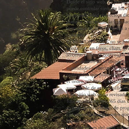
Desde el sitio web, es posib
puede controlar siempre los c
responsabilidad respecto a di
pudiera contravenir la legisla
inmediata de la redirección a
cuestión.
El RESPONSABLE no se hace r
limitativo, en foros, chats, g
terceros publicar contenido
cumplimiento de lo dispuesto 
autoridades y fuerzas de segu
contenidos que puedan afectar 
el orden público. En caso de 
susceptible de esta clasificac
Este sitio web se ha revisado
funcionamiento los 365 días 
existan ciertos errores de pr
circunstancias semejantes que
Direcciones IP
Los servidores del sitio web 