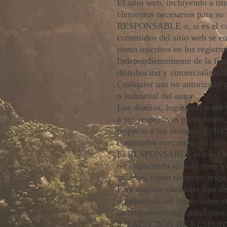
El sitio web, incluyendo a tí
elementos necesarios para su 
RESPONSABLE o, si es el caso
contenidos del sitio web se e
como inscritos en los registro
Independientemente de la final
distribución y comercializac
Cualquier uso no autorizado 
o industrial del autor.
Los diseños, logotipos, text
a sus respectivos propietario
respecto a los mismos. El RE
contenidos concretos del sitio
El RESPONSABLE reconoce a fa
no implicando su sola mención
mismos, como tampoco respal
Para realizar cualquier tipo 
o industrial, así como sobre c
lasbrujaseventos@gmail.com
3. EXENCIÓN DE RESPO