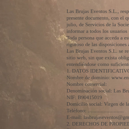
Las Brujas Eventos S.L., res
presente documento, con el qu
julio, de Servicios de la So
informar a todos los usuarios 
Toda persona que acceda a es
riguroso de las disposiciones 
Las Brujas Eventos S.L. se re
sitio web, sin que exista obl
entendiéndose como suficiente
1. DATOS IDENTIFICATIV
Nombre de dominio:
www.enf
Nombre comercial:
Denominación social: Las Bru
NIF: B90415019
Domicilio social: Virgen de l
Teléfono: .........................
E-mail: lasbrujaseventos@gm
2. DERECHOS DE PROPIE