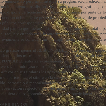
tulo enunciativo pero no limitativo su programación, edición,
funcionamiento, los diseños, logotipos, texto y/o gráficos, so
, dispone de licencia o autorización expresa por parte de lo
ncuentran debidamente protegidos por la normativa de propiedad
s públicos correspondientes.
idad para la que fueran destinados, la reproducción total o pa
ión, requiere en todo caso la autorización escrita previa po
previamente se considera un incumplimiento grave de los dere
o y/o gráficos ajenos al RESPONSABLE y que pudieran aparece
s, siendo ellos mismos responsables de cualquier posible contr
SPONSABLE autoriza expresamente a que terceros puedan redi
 web, y en todo caso redirigir al sitio web principal de
www.e
vor de sus titulares los correspondientes derechos de propie
 o aparición en el sitio web la existencia de derechos o resp
do, patrocinio o recomendación por parte del mismo.
de observación respecto a posibles incumplimientos de los dere
ualquiera de los contenidos del sitio web, puede hacerlo a tra
.
NSABILIDADES