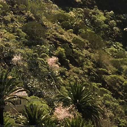
o que el RESPONSABLE no
 web, no asume ningún tipo de
ata de cualquier contenido que
cediendo a la retirada
s competentes el contenido en
ítulo enunciativo pero no
tro medio que permita a
. Sin embargo, y en
de todos los usuarios,
o, bloqueo de todos aquellos
echos de terceros o la moral y
enido que pudiera ser
del sitio web.
de garantizarse el correcto
scarta la posibilidad de que
es naturales, huelgas o
bre de dominio utilizados por