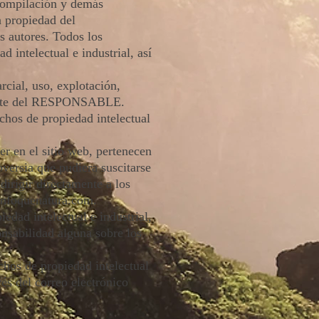
 compilación y demás
n propiedad del
s autores. Todos los
 intelectual e industrial, así
rcial, uso, explotación,
r parte del RESPONSABLE.
chos de propiedad intelectual
r en el sitio web, pertenecen
oversia que pudiera suscitarse
rigir directamente a los
nfoquenatura.com
.
dad intelectual e industrial,
onsabilidad alguna sobre los
chos de propiedad intelectual
vés del correo electrónico