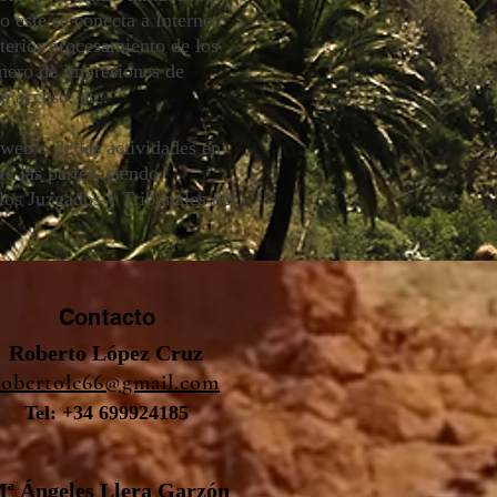
este se conecta a Internet.
sterior procesamiento de los
úmero de impresiones de
e acceso, etc.
 web o de las actividades en
e las partes, siendo
 los Juzgados y Tribunales del
Contacto
Roberto López Cruz
robertolc66@gmail.com
Tel: +34 699924185
ª Ángeles Llera Garzón