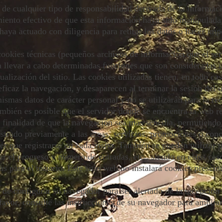
ualquier tipo de responsabilidad derivada de la informació
iento efectivo de que esta información haya sido manipulada 
 haya actuado con diligencia para retirar los datos o hacer impo
 cookies técnicas (pequeños archivos de información que el se
a llevar a cabo determinadas funciones que son consideradas i
alización del sitio. Las cookies utilizadas tienen, en todo cas
eficaz la navegación, y desaparecen al terminar la sesión del 
ismas datos de carácter personal y no se utilizarán para la r
ambién es posible que el servidor donde se encuentra la web 
a finalidad de que la navegación sea más sencilla, permitiendo
istrado previamente a las áreas, servicios, promociones o con
er que registrarse en cada visita. También se pueden utilizar 
ar el progreso y número de entradas, etc., siendo en estos cas
s para el usuario. Este sitio web no instalará cookies prescin
d de configurar su navegador para ser alertado de la recepción
 favor, consulte las instrucciones de su navegador para amplia