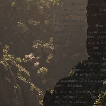
El RESPONSABLE se exime de c
siempre que no tenga conocim
ajeno al mismo o, si lo tiene,
Uso de Cookies
Este sitio web puede utilizar
quien accede a la página) par
correcto funcionamiento y visu
única finalidad de hacer más 
cookies proporcionan por sí m
Mediante el uso de cookies t
utilizado por el usuario con l
los usuarios que se hayan reg
exclusivamente a ellos sin ten
parámetros de tráfico, control
técnicamente, pero beneficiosa
previo del usuario.
El usuario tiene la posibilida
instalación en su equipo. Por
Política de enlaces