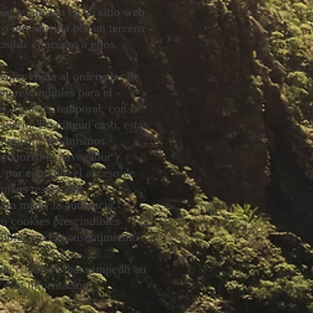
n publicada en su sitio web
o introducida por un tercero
sible el acceso a ellos.
rvidor envía al ordenador de
mprescindibles para el
o, carácter temporal, con la
usuario. En ningún caso, estas
ecogida de los mismos.
reconozca el navegador
, por ejemplo, el acceso de
cursos reservados
para medir la audiencia,
os cookies prescindibles
dibles sin el consentimiento
 de cookies y para impedir su
r esta información.