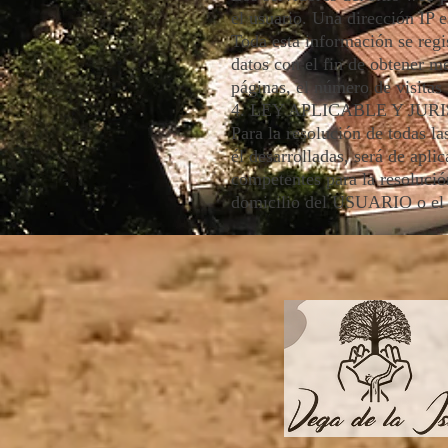
el usuario. Una dirección IP 
Toda esta información se regi
datos con el fin de obtener 
páginas, el número de visitas 
4. LEY APLICABLE Y JUR
Para la resolución de todas la
él desarrolladas, será de apli
competentes para la resolució
domicilio del USUARIO o el l