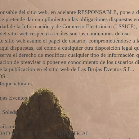
ponsable del sitio web, en adelante RESPONSABLE, pone a dis
e pretende dar cumplimiento a las obligaciones dispuestas en
ciedad de la Información y de Comercio Electrónico (LSSICE)
del sitio web respecto a cuáles son las condiciones de uso.
te sitio web asume el papel de usuario, comprometiéndose a 
aquí dispuestas, así como a cualquier otra disposición legal q
serva el derecho de modificar cualquier tipo de información q
igación de preavisar o poner en conocimiento de los usuarios d
 la publicación en el sitio web de Las Brujas Eventos S.L..
OS
oquenatura.es
jas Eventos S.L.
a Soledad 9
ail.com
DAD INTELECTUAL E INDUSTRIAL