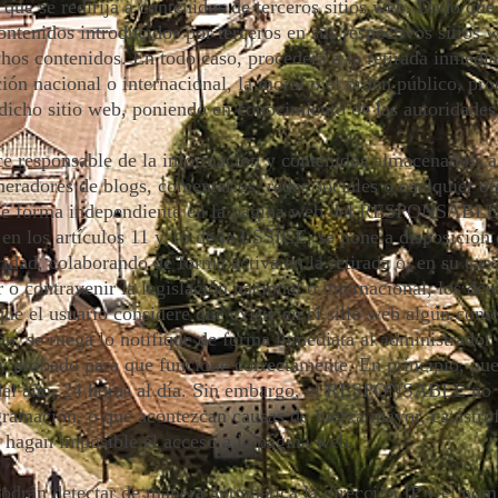
le que se redirija a contenidos de terceros sitios web. Dad
ontenidos introducidos por terceros en sus respectivos sitios
chos contenidos. En todo caso, procederá a la retirada inmedi
ción nacional o internacional, la moral o el orden público, pro
 dicho sitio web, poniendo en conocimiento de las autoridade
esponsable de la información y contenidos almacenados, a t
eneradores de blogs, comentarios, redes sociales o cualquier o
s de forma independiente en la página web del RESPONSABLE
en los artículos 11 y 16 de la LSSICE, se pone a disposición 
ridad, colaborando de forma activa en la retirada o, en su cas
o contravenir la legislación nacional o internacional, los der
que el usuario considere que existe en el sitio web algún cont
ión, se ruega lo notifique de forma inmediata al administrador 
 y probado para que funcione correctamente. En principio, pue
del año, 24 horas al día. Sin embargo, el RESPONSABLE no de
ogramación, o que acontezcan causas de fuerza mayor, catástrof
 hagan imposible el acceso a la página web.
podrán detectar de manera automática la dirección IP y el nom