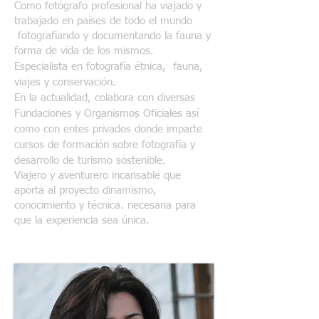
Como fotógrafo profesional ha viajado y
trabajado en países de todo el mundo
fotografiando y documentando la fauna y
forma de vida de los mismos
.
Especialista en
fotografía
étnica
, fauna,
viajes y conservación.
En la actualidad, colabora con diversas
Fundaciones y Organismos Oficiales así
como con entes privados donde imparte
cursos de formación sobre fotografía y
desarrollo de turismo sostenible.
Viajero y aventurero incansable que
aporta al proyecto dinamismo,
conocimiento y técnica. necesaria para
que la experiencia sea única.