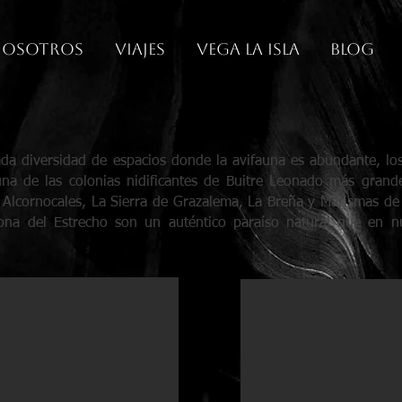
osotros
Viajes
Vega La Isla
Blog
 diversidad de espacios donde la avifauna es abundante, los 
na de las colonias nidificantes de Buitre Leonado más grand
 Alcornocales, La Sierra de Grazalema, La Breña y Marismas de
ona del Estrecho son un auténtico paraíso natural que en nu