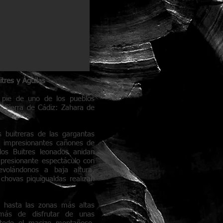
itres y Águilas
 pie de uno de los pueblos
a Sierra de Cádiz: Zahara de
s buitreras de las gargantas
, impresionantes cañones de
los Buitres leonados anidan
presionante espectáculo con
evolándonos a baja altura,
chovas piquigualdas realizan
 hasta las zonas más altas
más de disfrutar de unas