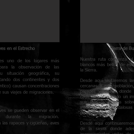
ves en el Estrecho
Sierra de Bu
Nuestra ruta comienza al
r es uno de los lugares más
blancos más bellos de est
para la observación de las
la Sierra.
u situación geográfica, su
ctando dos continentes y dos
Desde aquí visitaremos la
ntico) causan concentraciones
cercanas a esta población
paredes verticales donde 
 sus viajes de migraciones.
cada año ofreciendo un im
sus idas y venidas sobr
mientras las escandalosas 
ves se pueden observar en el
picados de vértigo.
r durante la migración.
n las rapaces y cigüeñas, aves
Desde aquí continuaremos
de la sierra donde ade