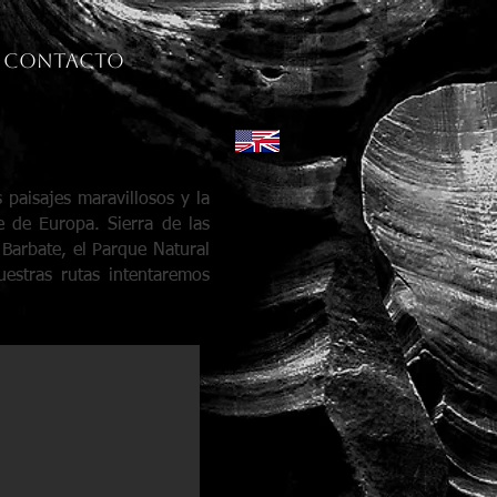
Contacto
paisajes maravillosos y la
e de Europa. Sierra de las
 Barbate, el Parque Natural
estras rutas intentaremos