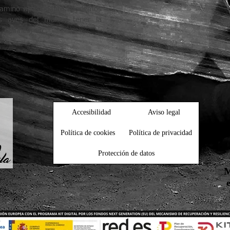
camino apasionante, podemos
as aves del mar y tener la
 delfines, etc.
Accesibilidad
Aviso legal
Política de cookies
Política de privacidad
Protección de datos
M