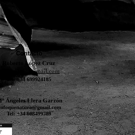
Contacto
Roberto López Cruz
robertolc66@gmail.com
Tel: +34 699924185
ª Ángeles Llera Garzón
enfoquenatura@gmail.com
Tel: +34 608499789