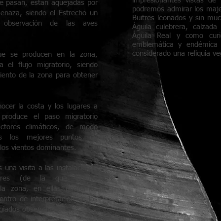
impresionantes vistas de
ue pasan, están aquejadas por
podremos admirar los maje
menaza, siendo el Estrecho un
Buitres leonados y sin muc
 observación de las aves
Águila culebrera, calzada
Águila Real y como curi
emblemática y endémica d
considerado una reliquia veg
que se producen en la zona,
 el flujo migratorio, siendo
iento de la zona para obtener
ocer la costa y los lugares a
 produce el paso migratorio
ctores climáticos, de modo
s los mejores puntos de
los vientos dominantes.
 una visita a las instalaciones
gres (de la que somos
 la zona, en ellas podremos
entro de interpretación de las
egiados observatorios.