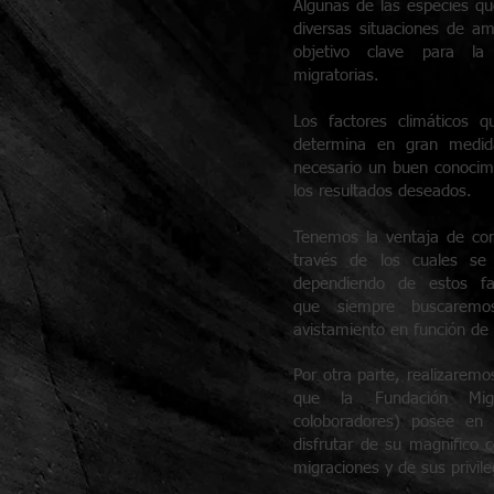
Algunas de las especies q
diversas situaciones de a
objetivo clave para la
migratorias.
Los factores climáticos 
determina en gran medida
necesario un buen conocim
los resultados deseados.
Tenemos la ventaja de con
través de los cuales se
dependiendo de estos fa
que siempre buscaremo
avistamiento en función de 
Por otra parte, realizaremos
que la Fundación Mi
coloboradores) posee en
disfrutar de su magnífico c
migraciones y de sus privil