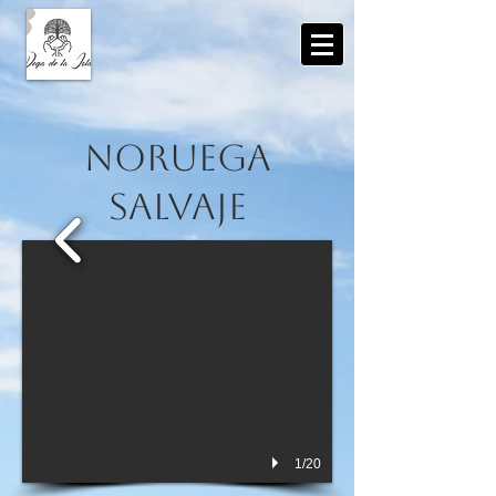
​Noruega
Salvaje
1/20