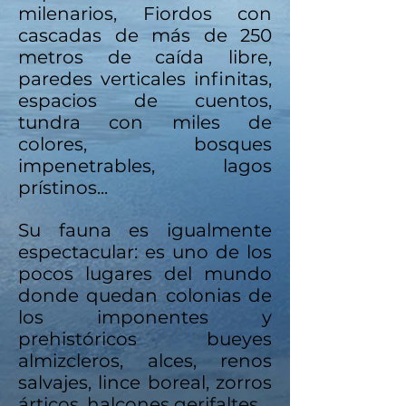
milenarios, Fiordos con
cascadas de más de 250
metros de caída libre,
paredes verticales infinitas,
espacios de cuentos,
tundra con miles de
colores, bosques
impenetrables, lagos
prístinos...
Su fauna es igualmente
espectacular: es uno de los
pocos lugares del mundo
donde quedan colonias de
los imponentes y
prehistóricos bueyes
almizcleros, alces, renos
salvajes, lince boreal, zorros
árticos, halcones gerifaltes...