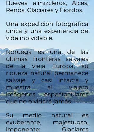
Bueyes almizcleros, Alces,
Renos, Glaciares y Fiordos.
Una expedición fotográfica
única y una experiencia de
vida inolvidable.
Noruega es una de las
últimas fronteras salvajes
de la vieja Europa, su
riqueza natural permanece
salvaje y casi intacta y
muestra al viajero
imágenes espectaculares
que no olvidará jamás.
Su medio natural es
exuberante, majestuoso,
imponente: Glaciares