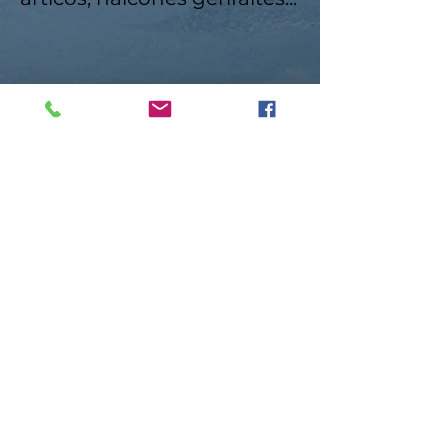
Quiero saber más
Contacto
Roberto López Cruz
robertolc66@gmail.com
Tel:
+34 699924185
Mª Ángeles Llera
Garzón
enfoquenatura@gmail.co
m