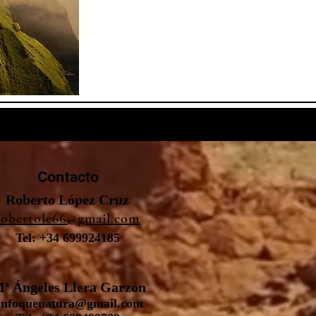
Contacto
Roberto López Cruz
robertolc66@gmail.com
Tel: +34 699924185
ª Ángeles Llera Garzón
enfoquenatura@gmail.com