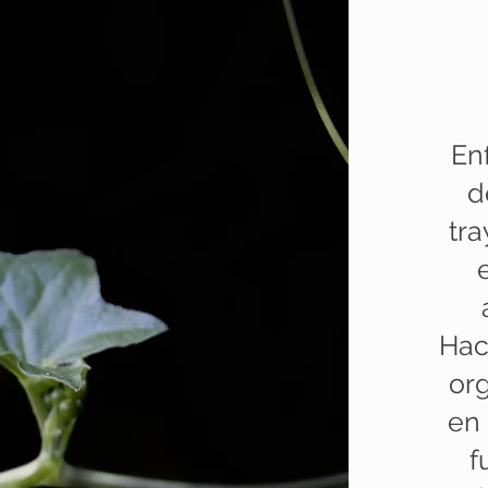
En
d
tra
Hac
org
en 
f