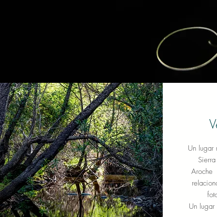
V
Un lugar 
Sierr
Aroche d
relacion
fot
Un lugar 