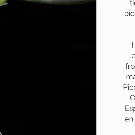
t
bio
fr
má
Pic
O
Es
en 