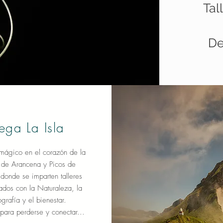
Tal
De
ega La Isla
mágico en el corazón de la
a de Arancena y Picos de
onde se imparten talleres
ados con la Naturaleza, la
ografía y el bienestar.
para perderse y conectar...