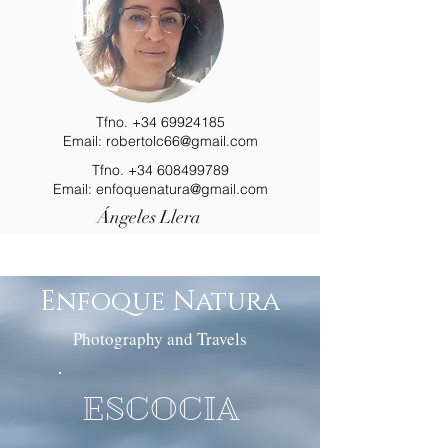
Tfno.
+34 69924185
Email:
robertolc66@gmail.com
Tfno.
+34 608499789
Email:
enfoquenatura@gmail.com
Ángeles Llera
Enfoque Natura
Photography and Travels
ESCOCIA