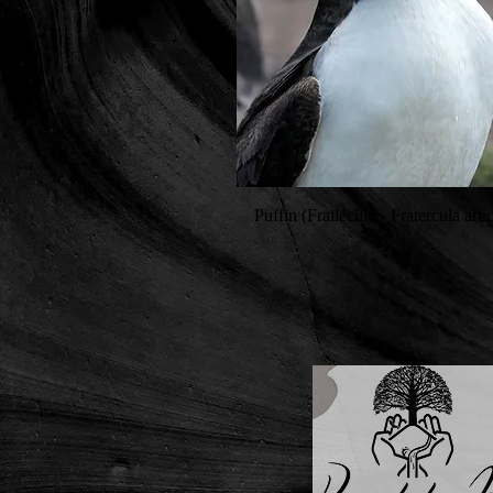
Puffin (Frailecillo - Fratercula arti
Quick View