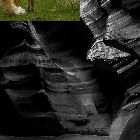
Zorro común (Vulpes vulpes)
Quick View
Contacto
Roberto López Cruz
robertolc66@gmail.com
Tel: +34 699924185