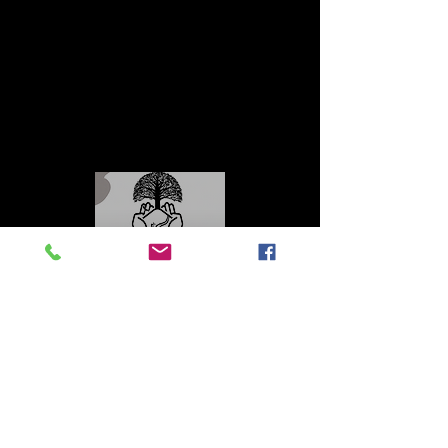
Adriático en Venecia
Fotografías Minimalistas
Contacto
Roberto López Cruz
robertolc66@gmail.com
Tel:
+34 699924185
Mª Ángeles Llera
Garzón
enfoquenatura@gmail.co