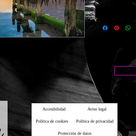
culares, pero en las costas de Escocia son 
Condic
Accesibilidad
Aviso legal
Política de cookies
Política de privacidad
Protección de datos