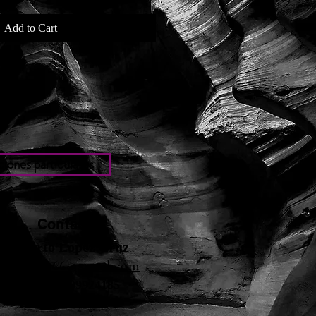
Add to Cart
iones particulares
Contacto
Roberto López Cruz
robertolc66@gmail.com
Tel: +34 699924185