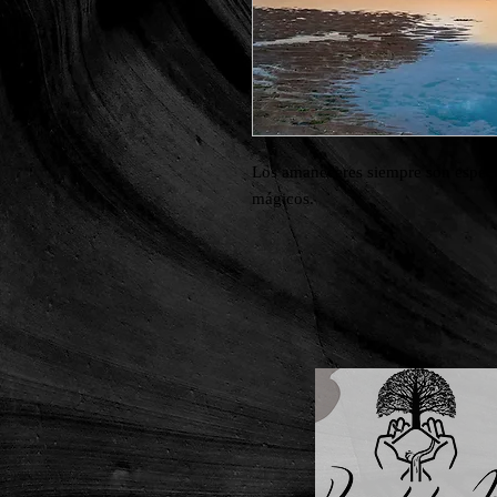
Los amaneceres siempre son especta
mágicos.