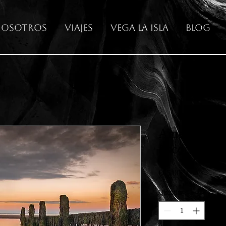
osotros
Viajes
Vega La Isla
Blog
Amanecer en
Escocia
Price
€65.00
Quantity
*