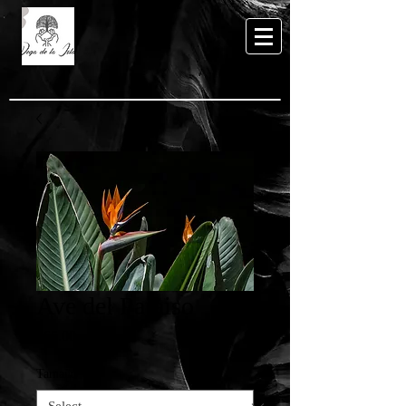
Ave del Paraiso
Price
€65.00
Tamaño
*