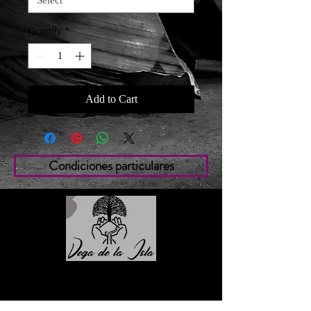
Quantity
*
Add to Cart
Condiciones particulares
Contacto
Roberto López Cruz