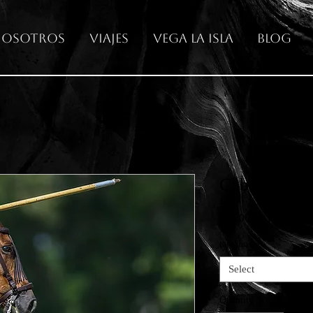
osotros
Viajes
Vega La Isla
Blog
Caballo y ga
Price
€65.00
tamaño
*
Select
Quantity
*