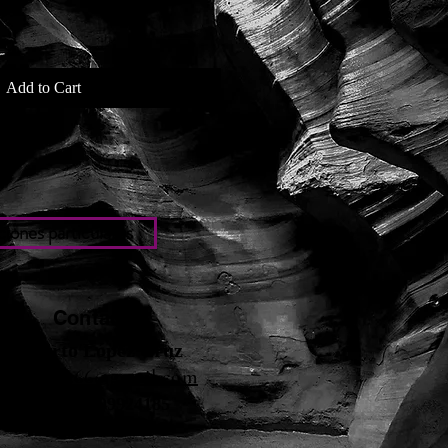
Add to Cart
iones particulares
Contacto
Roberto López Cruz
robertolc66@gmail.com
Tel: +34 699924185