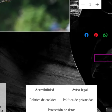
o y derribo" de las reses bravas.

ecológicas) Papel foto satin brillo 210g
Condic
Accesibilidad
Aviso legal
Política de cookies
Política de privacidad
Protección de datos