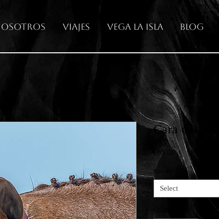
osotros
Viajes
Vega La Isla
Blog
Cara del cab
Price
€65.00
tamaño
*
Select
Quantity
*