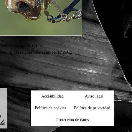
imales más hermosos.

ecológicas) Papel foto satin brillo 210g
Accesibilidad
Aviso legal
Política de cookies
Política de privacidad
Protección de datos
M