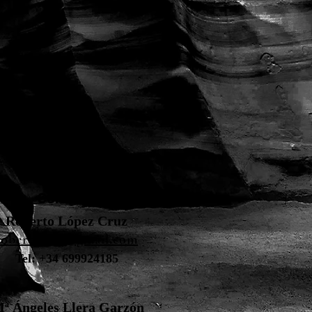
Contacto
Roberto López Cruz
robertolc66@gmail.com
Tel: +34 699924185
ª Ángeles Llera Garzón