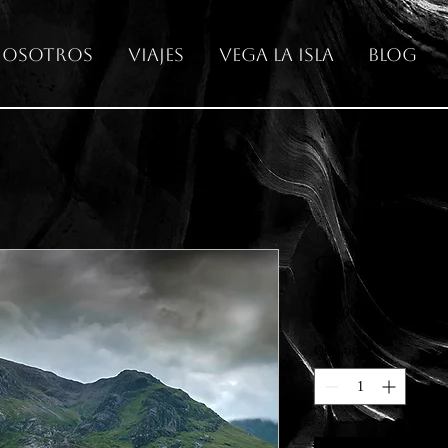
osotros
Viajes
Vega La Isla
Blog
Casa en Gle
Price
€65.00
Quantity
*