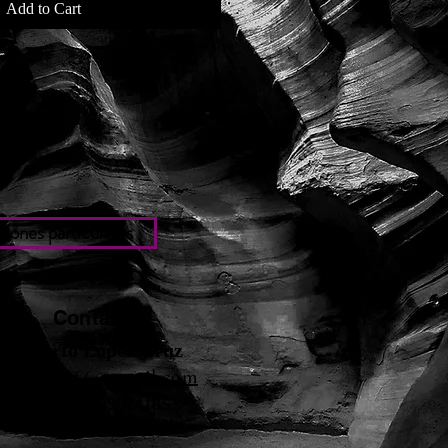
Add to Cart
iones particulares
Contacto
Roberto López Cruz
robertolc66@gmail.com
Tel: +34 699924185