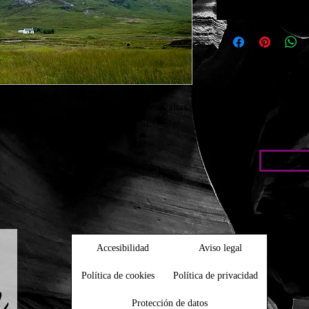
presionantes y hermosos de la Tierras altas 
nable hay quien encuentra su hogar.
Condic
Accesibilidad
Aviso legal
Política de cookies
Política de privacidad
Protección de datos