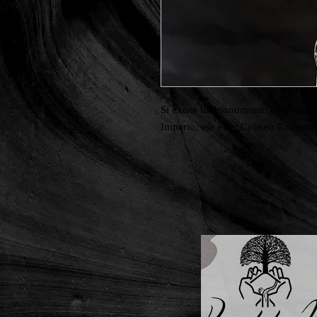
Si existe un monumento emblemátic
Imperio, ese es el Coliseo Romano.