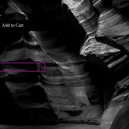
Add to Cart
iones particulares
Contacto
Roberto López Cruz
robertolc66@gmail.com
Tel: +34 699924185