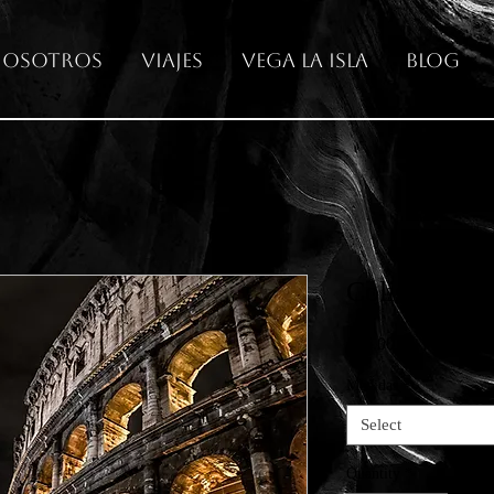
osotros
Viajes
Vega La Isla
Blog
Coliseum1
Price
€65.00
Medidas
*
Select
Quantity
*