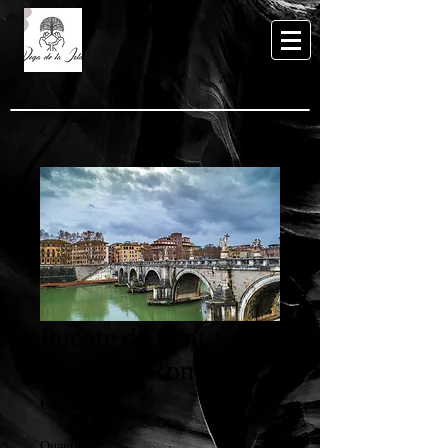
Puente de Sant
´Angelo (Roma)
Price
€65.00
Quantity
*