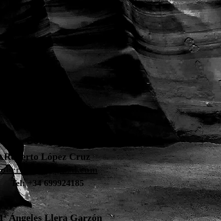
Contacto
Roberto López Cruz
robertolc66@gmail.com
Tel: +34 699924185
ª Ángeles Llera Garzón