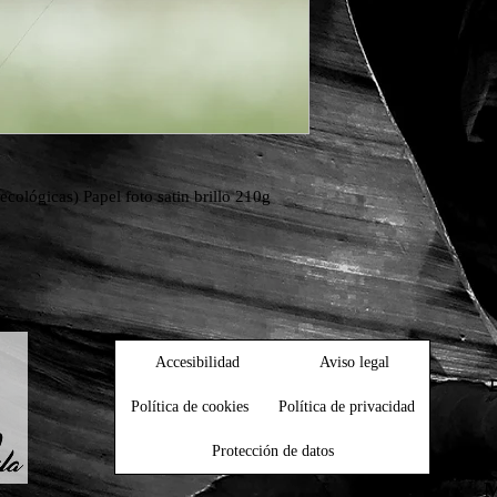
ecológicas) Papel foto satin brillo 210g
Accesibilidad
Aviso legal
Política de cookies
Política de privacidad
Protección de datos
M