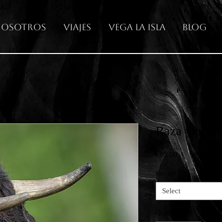
osotros
Viajes
Vega La Isla
Blog
Raza y brav
Price
€65.00
tamaño
*
Select
Quantity
*