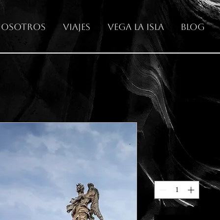
osotros
Viajes
Vega La Isla
Blog
Sant ´Angel
Price
€65.00
Quantity
*