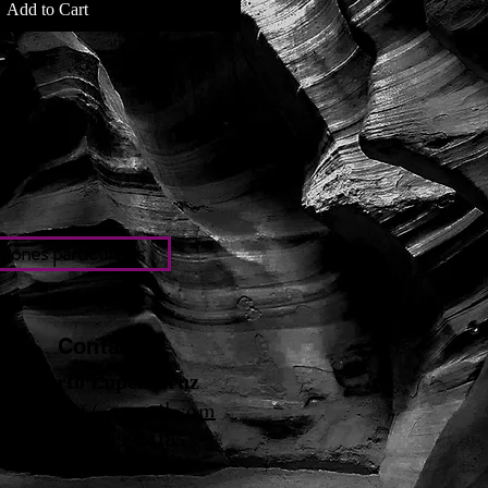
Add to Cart
iones particulares
Contacto
Roberto López Cruz
robertolc66@gmail.com
Tel: +34 699924185