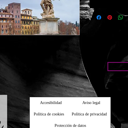
 puente sobre el río Tíber de sant ´Angelo y 
Condic
Accesibilidad
Aviso legal
Política de cookies
Política de privacidad
Protección de datos