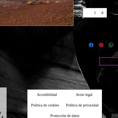
Quantity
*
ecológicas) Papel foto satin brillo 210g
Condic
Accesibilidad
Aviso legal
Política de cookies
Política de privacidad
Protección de datos