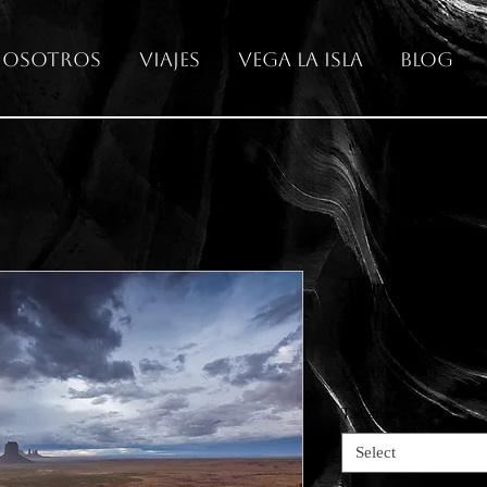
osotros
Viajes
Vega La Isla
Blog
Tormenta s
Valley (USA
Price
€65.00
Tamaños
*
Select