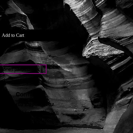
Add to Cart
iones particulares
Contacto
Roberto López Cruz
robertolc66@gmail.com
Tel: +34 699924185