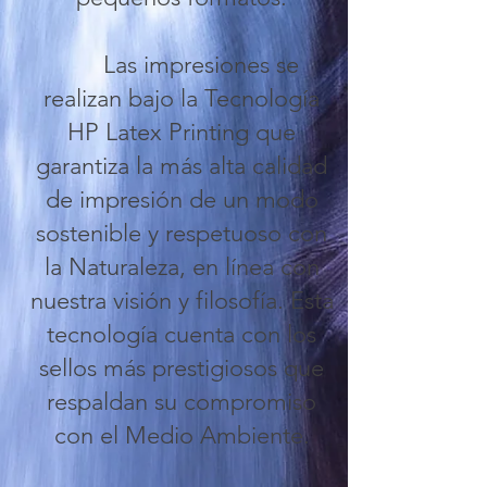
Las impresiones se
realizan bajo la Tecnología
HP Latex Printing que
garantiza la más alta calidad
de impresión de un modo
sostenible y respetuoso con
la Naturaleza, en línea con
nuestra visión y filosofía. Esta
tecnología cuenta con los
sellos más prestigiosos que
respaldan su compromiso
con el Medio Ambiente.