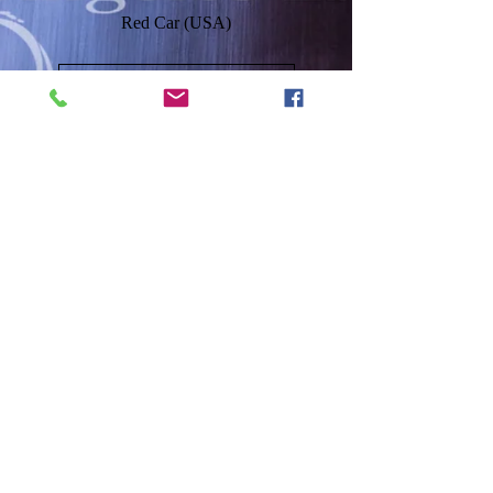
Red Car (USA)
Cargar más
Autenticidad
Todas las fotografías son firmadas y
numeradas a mano y de manera
individual por los autores en el borde
inferior, igualmente en el reverso
colocamos la fecha y lugar en el que se
realizó la fotografía.
Ediciones Limitadas
Tenemos algunos de nuestros trabajos
en Ediciones Limitadas a 50 unidades,
una vez vendida la última copia, se
descataloga y no se vuelven a poner a