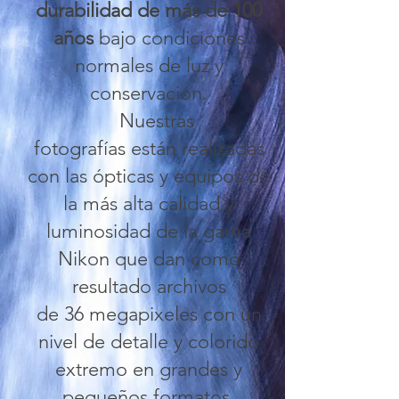
durabilidad de más de 100
años
bajo condiciones
normales de luz y
conservación.
Nuestras
fotografías están realizadas
con las ópticas y equipos de
la más alta calidad y
luminosidad de la gama
Nikon que dan como
resultado archivos
de 36 megapixeles con un
nivel de detalle y colorido
extremo en grandes y
pequeños formatos.