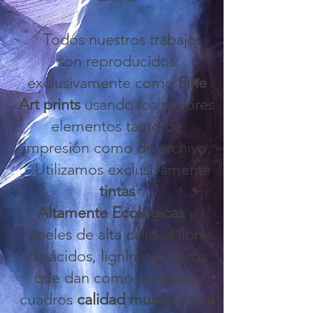
Todos nuestros trabajos
son reproducidos
exclusivamente como
Fine
Art prints
usando los mejores
elementos tanto de
impresión como de archivo.
Utilizamos exclusivamente
tintas
Altamente Ecológicas
y
Papeles de alta calidad libres
de ácidos, ligninas y cloros
que dan como resultado
cuadros
calidad museo y una