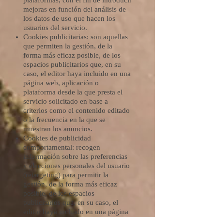
plataformas, con el fin de introducir
mejoras en función del análisis de
los datos de uso que hacen los
usuarios del servicio.
Cookies publicitarias: son aquellas
que permiten la gestión, de la
forma más eficaz posible, de los
espacios publicitarios que, en su
caso, el editor haya incluido en una
página web, aplicación o
plataforma desde la que presta el
servicio solicitado en base a
criterios como el contenido editado
o la frecuencia en la que se
muestran los anuncios.
Cookies de publicidad
comportamental: recogen
información sobre las preferencias
y elecciones personales del usuario
(retargeting) para permitir la
gestión, de la forma más eficaz
posible, de los espacios
publicitarios que, en su caso, el
editor haya incluido en una página