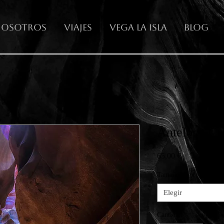
osotros
Viajes
Vega La Isla
Blog
Antelope Ca
Precio
65,00 €
Tamaños
*
Elegir
Cantidad
*