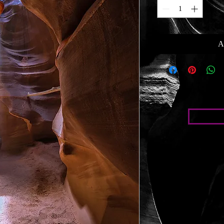
A
Condic