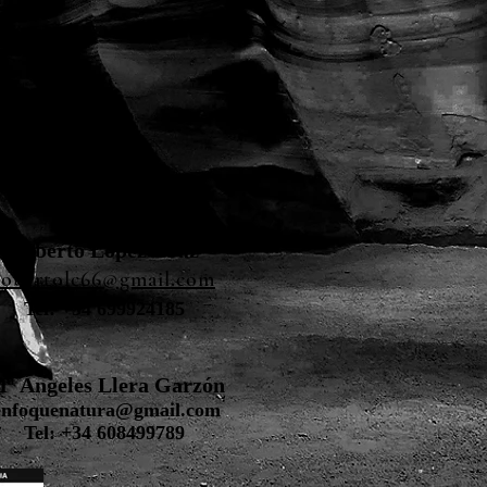
Contacto
Roberto López Cruz
robertolc66@gmail.com
Tel: +34 699924185
ª Ángeles Llera Garzón
enfoquenatura@gmail.com
Tel: +34 608499789