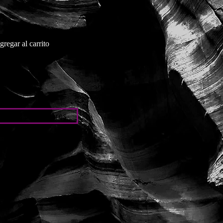
gregar al carrito
iones particulares