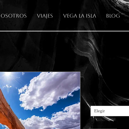
osotros
Viajes
Vega La Isla
Blog
Arches Nati
Precio
65,00 €
Tamaños
*
Elegir
Cantidad
*