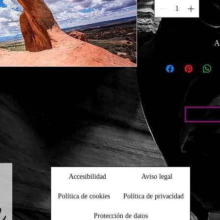
A
ecológicas) Papel foto satin brillo 210g
Condic
Accesibilidad
Aviso legal
Política de cookies
Política de privacidad
Protección de datos