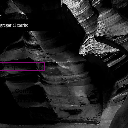
gregar al carrito
iones particulares
Contacto
Roberto López Cruz
robertolc66@gmail.com
Tel: +34 699924185