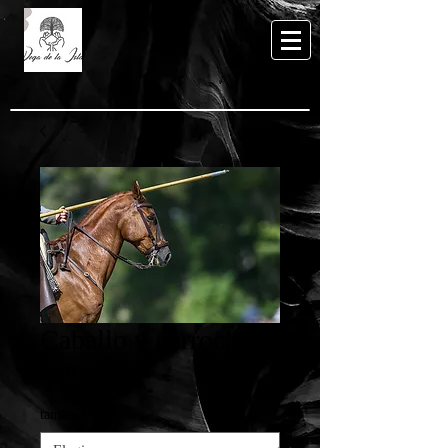
Caballo y garrocha
Precio
65,00 €
tamaño
*