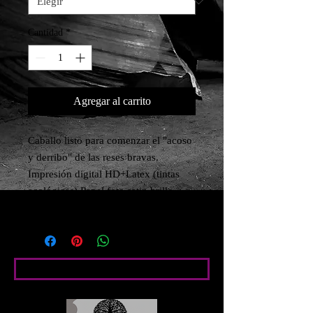
Cantidad
*
Agregar al carrito
Caballo listo para comenzar el "acoso 
y derribo" de las reses bravas.

Impresión digital HD+Latex (tintas 
ecológicas) Papel foto satin brillo 
210g
Condiciones particulares