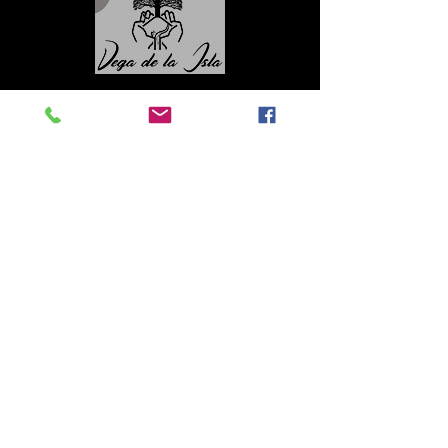
Contacto
Roberto López Cruz
robertolc66@gmail.com
Tel:
+34 699924185
Mª Ángeles Llera
Garzón
enfoquenatura@gmail.co
m
Tel:
+34
608499789
© All rights reserved