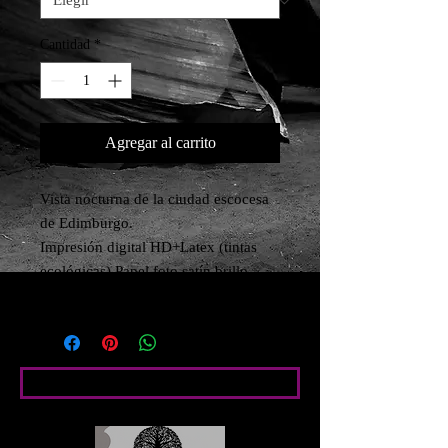
Cantidad
*
Agregar al carrito
Vista nocturna de la ciudad escocesa 
de Edimburgo.

Impresión digital HD+Latex (tintas 
ecológicas) Papel foto satín brillo 
210g.
Condiciones particulares