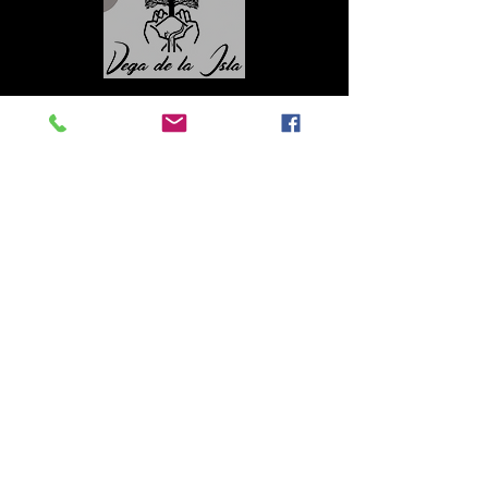
Contacto
Roberto López Cruz
robertolc66@gmail.com
Tel:
+34 699924185
Mª Ángeles Llera
Garzón
enfoquenatura@gmail.co
m
Tel:
+34
608499789
© All rights reserved