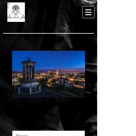
Edimburgo nocturno
Precio
65,00 €
tamaño
*