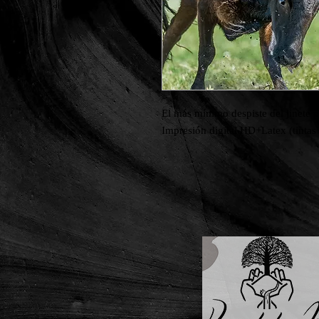
El más mínimo despiste del jinete p
Impresión digital HD+Latex (tintas 