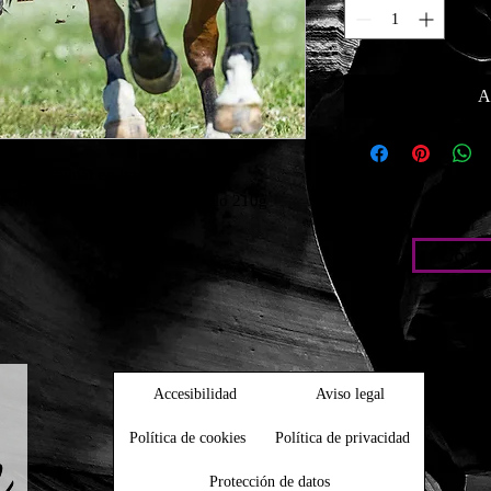
A
uede terminar en tragedia.

ecológicas) Papel foto satin brillo 210g
Condic
Accesibilidad
Aviso legal
Política de cookies
Política de privacidad
Protección de datos