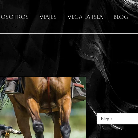
osotros
Viajes
Vega La Isla
Blog
"Rozando la 
Precio
65,00 €
tamaño
*
Elegir
Cantidad
*