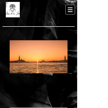
Puesta de Sol en
Venecia
Precio
65,00 €
Tamaño
*