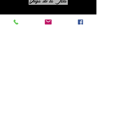
Contacto
Roberto López Cruz
robertolc66@gmail.com
Tel:
+34 699924185
Mª Ángeles Llera
Garzón
enfoquenatura@gmail.co
m
Tel:
+34
608499789
© All rights reserved