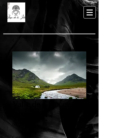
Valle de Glencoe
(Escocia)1
Precio
65,00 €
Cantidad
*