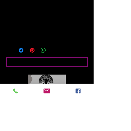
Miles de puentes atraviesan los 
cientos de canales que dan vida a la 
ciudad. Venecia eterna.

Impresión digital HD+Latex (tintas 
ecológicas) Papel foto satín brillo 
210g.
Condiciones particulares
Contacto
Roberto López Cruz
robertolc66@gmail.com