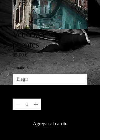
Venecia y sus
puentes
Precio
65,00 €
tamaño
*
Cantidad
*
Agregar al carrito