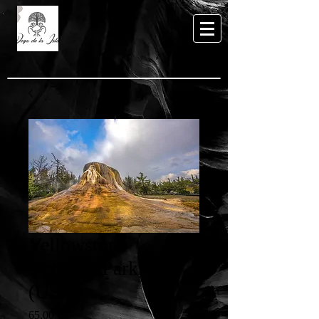
Yellowstone
National Park,
(USA)
Precio
65,00 €