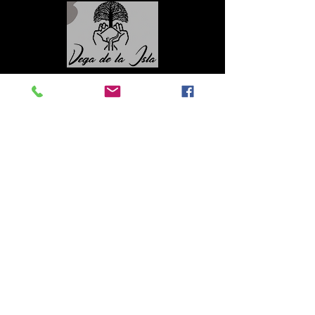
Contacto
Roberto López Cruz
robertolc66@gmail.com
Tel:
+34 699924185
Mª Ángeles Llera
Garzón
enfoquenatura@gmail.co
m
Tel:
+34
608499789