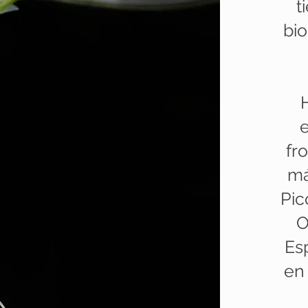
t
bio
fr
má
Pic
O
Es
en 