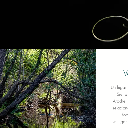
V
Un lugar 
Sierr
Aroche d
relacion
fot
Un lugar 