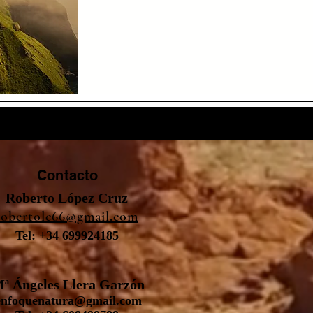
Contacto
Roberto López Cruz
robertolc66@gmail.com
Tel: +34 699924185
ª Ángeles Llera Garzón
enfoquenatura@gmail.com