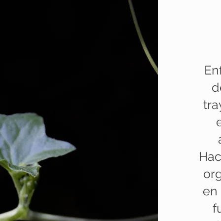
En
d
tra
Hac
org
en 
f