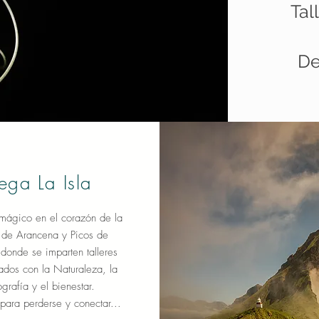
Tal
De
ega La Isla
mágico en el corazón de la
a de Arancena y Picos de
onde se imparten talleres
ados con la Naturaleza, la
ografía y el bienestar.
para perderse y conectar...