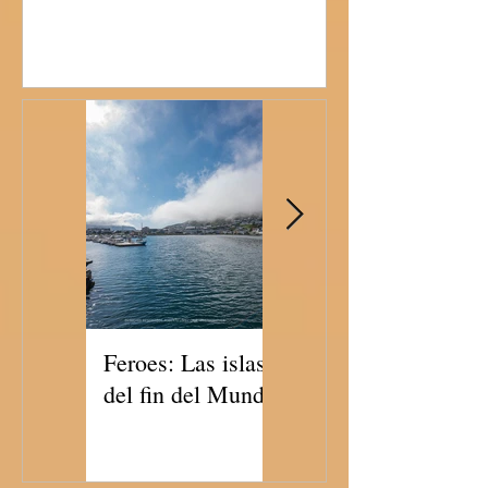
Feroes: Las islas
Feroes: las islas
del fin del Mundo
del fin de Mundo