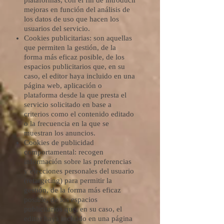
plataformas, con el fin de introducir
mejoras en función del análisis de
los datos de uso que hacen los
usuarios del servicio.
Cookies publicitarias: son aquellas
que permiten la gestión, de la
forma más eficaz posible, de los
espacios publicitarios que, en su
caso, el editor haya incluido en una
página web, aplicación o
plataforma desde la que presta el
servicio solicitado en base a
criterios como el contenido editado
o la frecuencia en la que se
muestran los anuncios.
Cookies de publicidad
comportamental: recogen
información sobre las preferencias
y elecciones personales del usuario
(retargeting) para permitir la
gestión, de la forma más eficaz
posible, de los espacios
publicitarios que, en su caso, el
editor haya incluido en una página