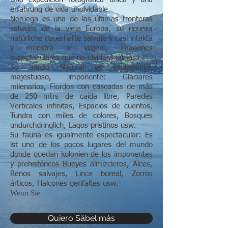
erfahrung de vida unolvidable.
Noruega es una de las últimas fronteras
salvajes de la vieja Europa, su riqueza
natürliche dauerhafte salvaje y casi intakta
y muestra al viajero, imágenes
espectaculares que no olvidará jamás.
So medio Natural es exuberante,
majestuoso, imponente: Glaciares
milenarios, Fiordos con cascadas de más
de 250 mtrs de caída libre, Paredes
Verticales infinitas, Espacios de cuentos,
Tundra con miles de colores, Bosques
undurchdringlich, Lagos prístinos usw.
Su fauna es igualmente espectacular: Es
ist uno de los pocos lugares del mundo
donde quedan kolonien de los imponentes
y prehistóricos Bueyes almizcleros, Alces,
Renos salvajes, Lince boreal, Zorros
árticos, Halcones gerifaltes usw.
Wenn Sie
Quiero Säbel más