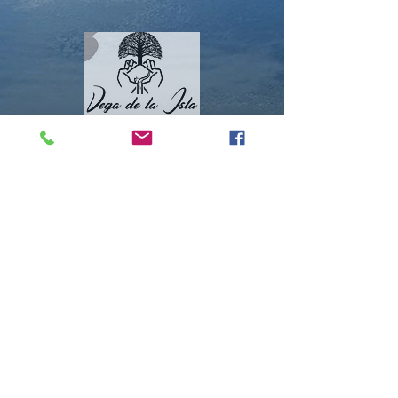
Contacto
Roberto López Cruz
robertolc66@gmail.com
Tel:
+34 699924185
Mª Ángeles Llera
Garzón
enfoquenatura@gmail.co
m
Tel:
+34
608499789