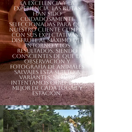
la excelencia y la
experiencia. Las rutas
han sido
cuidadosamente
seleccionadas para que
nuestro cliente cumpla
con sus expectativas y
disfrute al máximo del
entorno y los
resultados. Siendo
conscientes de que la
observación y
fotografía de animales
salvajes está sujeto a
variantes, siempre
intentamos ofrecer lo
mejor de cada lugar y
estación.