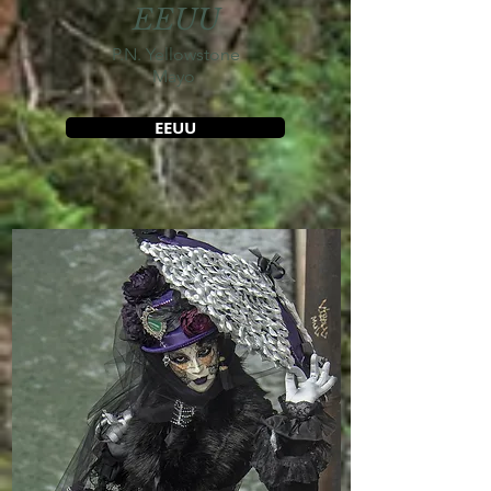
EEUU
P.N. Yellowstone
Mayo
EEUU