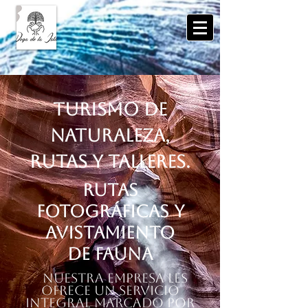
Turismo de
naturaleza,
rutas y talleres.
Rutas
fotográficas y
Avistamiento
de Fauna
Nuestra empresa les
ofrece un servicio
integral marcado por