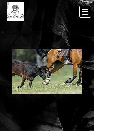
&quot;Ein pocos
centímetros&quot;
Preis
65,00 €
tamaño
*