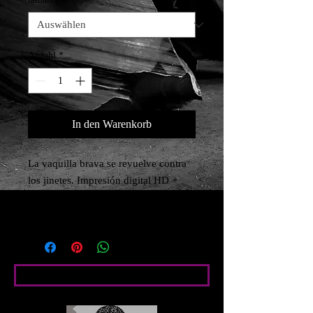
Anzahl
*
In den Warenkorb
La vaquilla brava se revuelve contra 
los jinetes. Impresión digital HD + 
Latex (tintas ecológicas) Papel foto 
satin brillo 210g
Bedingte Angaben