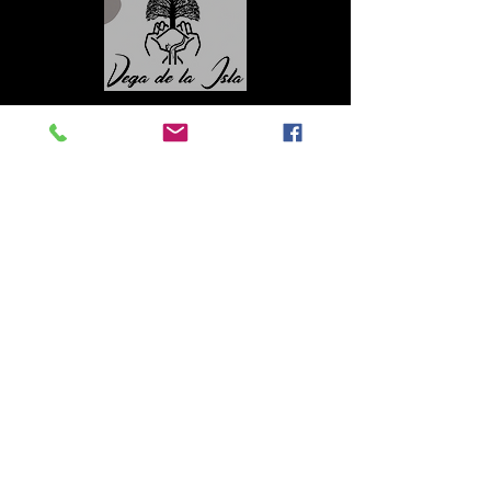
Contacto
Roberto López Cruz
robertolc66@gmail.com
Tel:
+34 699924185
Mª Ángeles Llera
Garzón
enfoquenatura@gmail.co
m
Tel:
+34
608499789
© All rights reserved