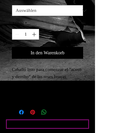
Anzahl
*
In den Warenkorb
Caballo listo para comenzar el "acoso 
y derribo" de las reses bravas 
Impresión digital HD + Latex (tintas 
ecológicas) Papel foto satin brillo 
210g
Bedingte Angaben