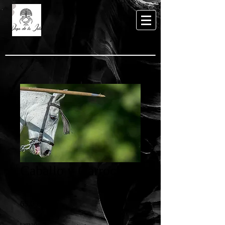
Caballo y Garrocha
II
Preis
65,00 €
tamaño
*