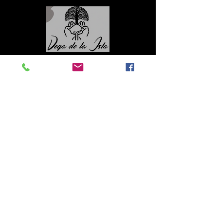
Contacto
Roberto López Cruz
robertolc66@gmail.com
Tel:
+34 699924185
Mª Ángeles Llera
Garzón
enfoquenatura@gmail.co
m
Tel:
+34
608499789