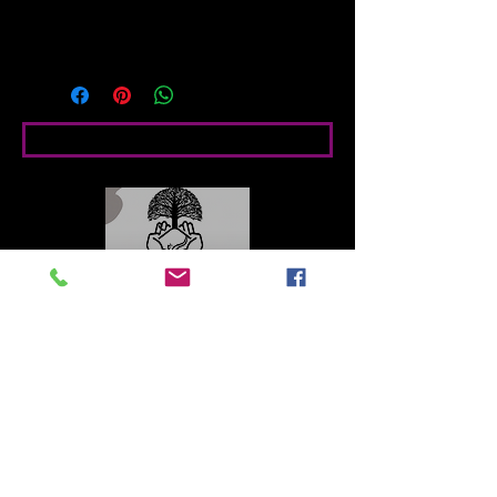
digital HD + Latex (tintas ecológicas) 
Papel foto satin brillo 210g
Bedingte Angaben
Contacto
Roberto López Cruz
robertolc66@gmail.com
Tel:
+34 699924185
Mª Ángeles Llera
Garzón
enfoquenatura@gmail.co