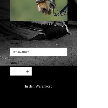
Cara del Caballo
Preis
65,00 €
tamaño
*
Anzahl
*
In den Warenkorb
Sin duda, el caballo, uno de los 
animales más hermosos. Impresión 