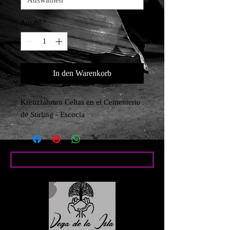
Anzahl
*
In den Warenkorb
Kreuzfahrten Celtas en el Cementerio 
de Stirling - Escocia
Bedingte Angaben