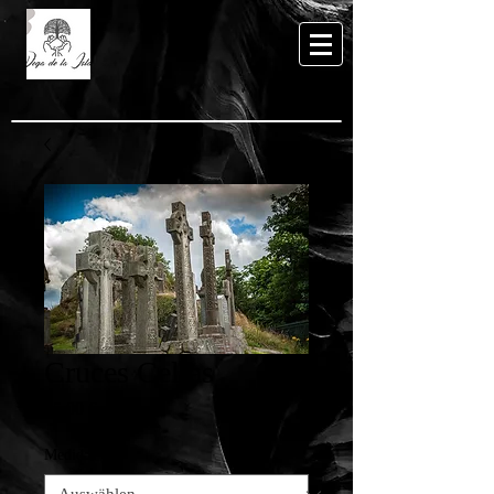
Cruces Celtas
Preis
65,00 €
Medidas
*