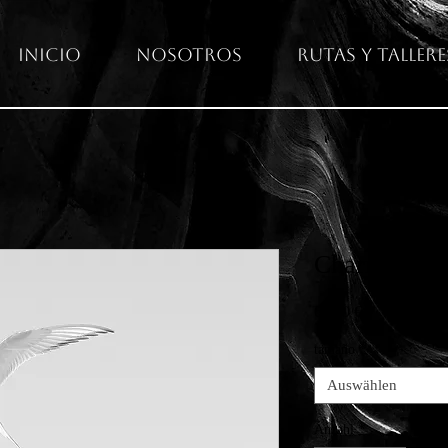
Inicio
Nosotros
Rutas y Tallere
Charrán árti
Preis
65,00 €
tamaño
*
Auswählen
Anzahl
*