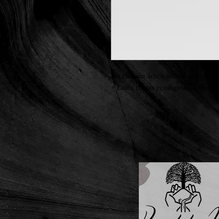
Un charrán ártico sobrevuela su nid
+ Latex (tintas ecológicas) Papel fo