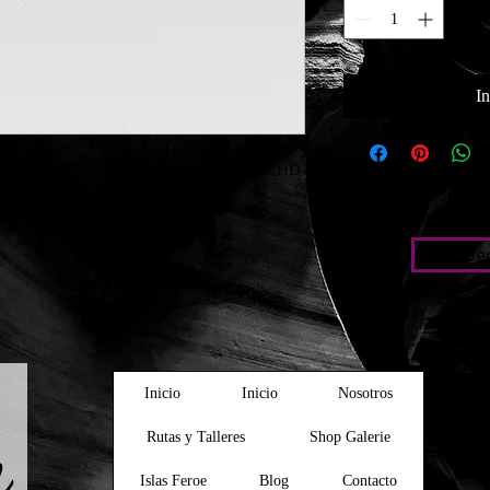
I
o en el Mar del Norte. Impresión digital HD 
to satín brillo 210g.
Bed
Inicio
Inicio
Nosotros
Rutas y Talleres
Shop Galerie
Islas Feroe
Blog
Contacto