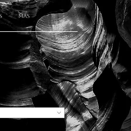
s
Más
co