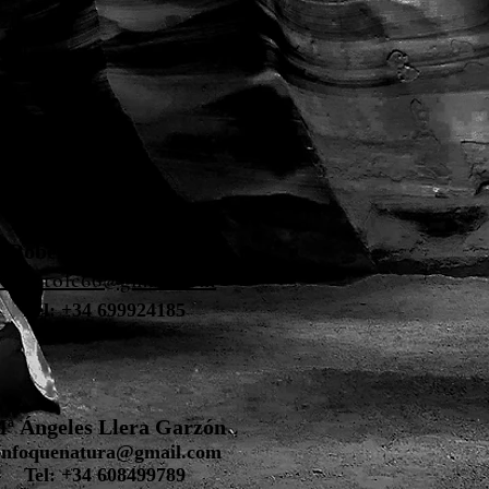
Contacto
Roberto López Cruz
robertolc66@gmail.com
Tel: +34 699924185
ª Ángeles Llera Garzón
enfoquenatura@gmail.com
Tel: +34 608499789