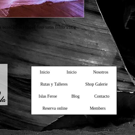
s ecológicas) Papel foto satin brillo 210g
Inicio
Inicio
Nosotros
Rutas y Talleres
Shop Galerie
Islas Feroe
Blog
Contacto
Reserva online
Members
M