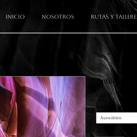
Inicio
Nosotros
Rutas y Tallere
Antilopensc
Preis
65,00 €
Tamaños
*
Auswählen
Anzahl
*