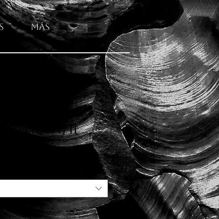
s
Más
hlucht (USA) II