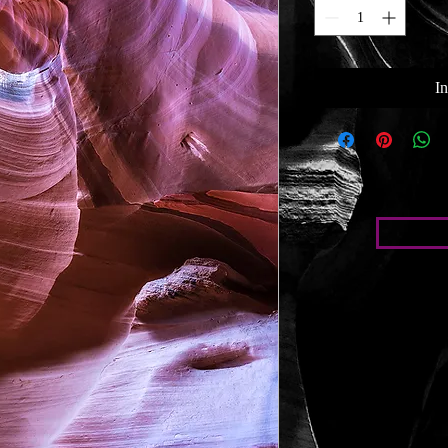
I
Bed