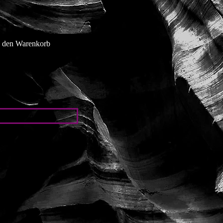
n den Warenkorb
ingte Angaben