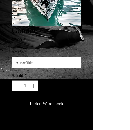
Gondel.
Preis
65,00 €
tamaño
*
Anzahl
*
In den Warenkorb
Elegante, Hermosa, Clásica, La 
Góndola und Otro de Los Símbolos 