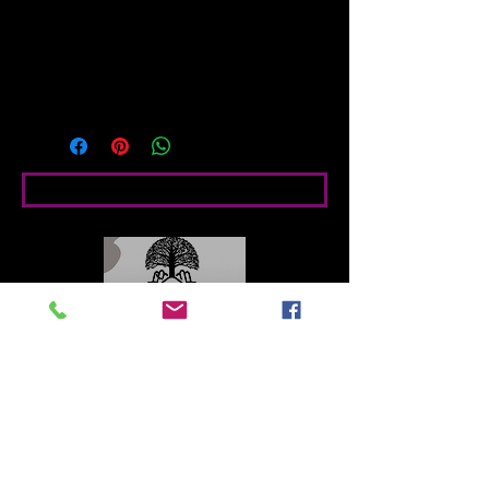
de La Ciudad Eterna, Venecia. 
Impresión digital HD + Latex (tintas 
ecológicas) Papel foto satín brillo 
210g.
Bedingte Angaben
Contacto
Roberto López Cruz
robertolc66@gmail.com
Tel:
+34 699924185
Mª Ángeles Llera