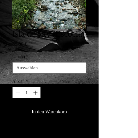
Isla de Sky (Escocia)
Preis
65,00 €
tamaño
*
Anzahl
*
In den Warenkorb
La isla de Sky muestra infinidad de 
paisajes idílicos continuamente 