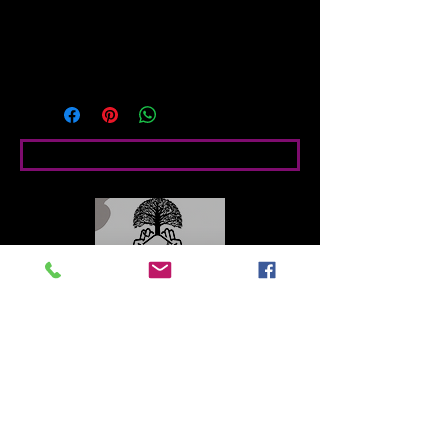
cubierto de nubes y de una ligera 
llovizna que mantiene los páramos 
inundados.
Bedingte Angaben
Contacto
Roberto López Cruz
robertolc66@gmail.com
Tel:
+34 699924185
Mª Ángeles Llera
Garzón