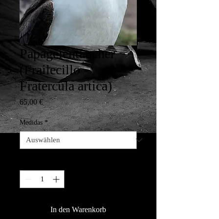
Papageientaucher
(Frailecillo -
Fratercula artica)
Preis
65,00 €
Medidas
*
Anzahl
*
In den Warenkorb