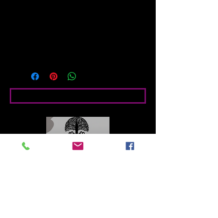
Simpática imagen de un Puffin o 
frailecillo con el pico lleno de peces. 
Imagen Tomada und Las Islas Farnes 
(Reino Unido)
Bedingte Angaben
Contacto
Roberto López Cruz
robertolc66@gmail.com
Tel:
+34 699924185