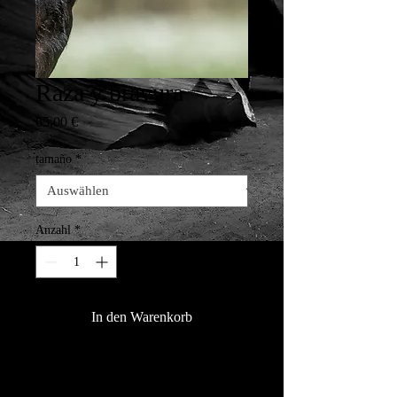
Raza y bravura
Preis
65,00 €
tamaño
*
Anzahl
*
In den Warenkorb
Belleza natürliche del toro de lidia. 
Impresión digital HD + Latex (tintas 