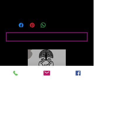
ecológicas) Papel foto satin brillo 
210g
Bedingte Angaben
Contacto
Roberto López Cruz
robertolc66@gmail.com
Tel:
+34 699924185
Mª Ángeles Llera
Garzón
enfoquenatura@gmail.co